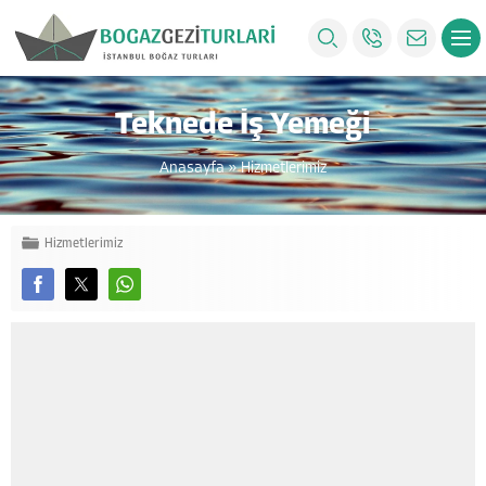
Teknede İş Yemeği
Anasayfa
»
Hizmetlerimiz
Hizmetlerimiz