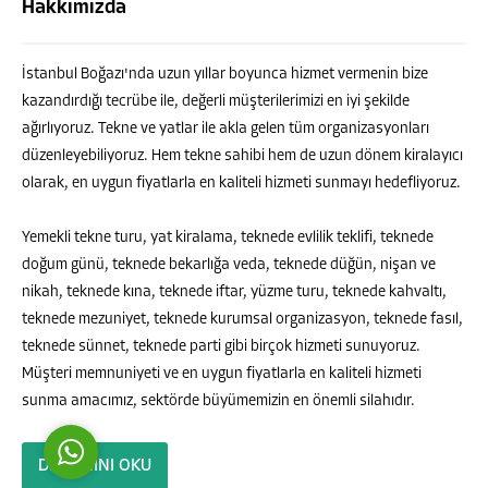
Hakkımızda
İstanbul Boğazı'nda uzun yıllar boyunca hizmet vermenin bize
kazandırdığı tecrübe ile, değerli müşterilerimizi en iyi şekilde
ağırlıyoruz. Tekne ve yatlar ile akla gelen tüm organizasyonları
düzenleyebiliyoruz. Hem tekne sahibi hem de uzun dönem kiralayıcı
olarak, en uygun fiyatlarla en kaliteli hizmeti sunmayı hedefliyoruz.
Kemal UZUN
Yemekli tekne turu, yat kiralama, teknede evlilik teklifi, teknede
doğum günü, teknede bekarlığa veda, teknede düğün, nişan ve
nikah, teknede kına, teknede iftar, yüzme turu, teknede kahvaltı,
teknede mezuniyet, teknede kurumsal organizasyon, teknede fasıl,
teknede sünnet, teknede parti gibi birçok hizmeti sunuyoruz.
Cevap Yaz
Müşteri memnuniyeti ve en uygun fiyatlarla en kaliteli hizmeti
sunma amacımız, sektörde büyümemizin en önemli silahıdır.
DEVAMINI OKU